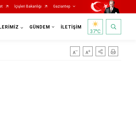
et
İçişleri Bakanlığı
Gaziantep
LERİMİZ
GÜNDEM
İLETİŞİM
37
°C