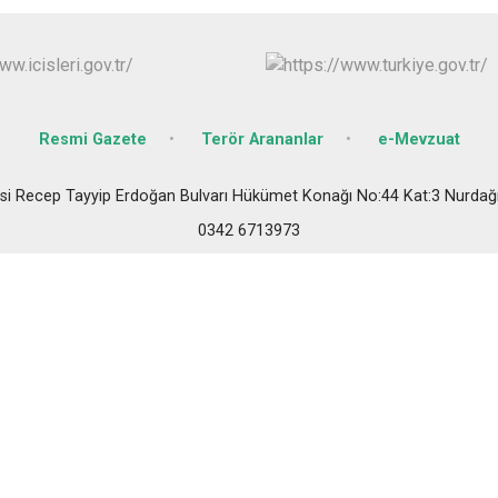
Oğuzeli
Şahinbey
Şehitkamil
Yavuzeli
Resmi Gazete
Terör Arananlar
e-Mevzuat
esi Recep Tayyip Erdoğan Bulvarı Hükümet Konağı No:44 Kat:3 Nurd
0342 6713973