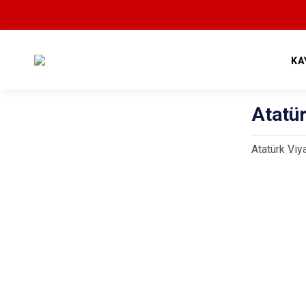
KA
Atatü
Atatürk Vi