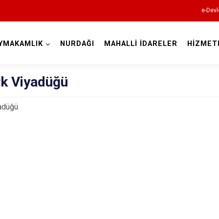
e-Devl
YMAKAMLIK
NURDAĞI
MAHALLİ İDARELER
HİZMET
Gaziantep
rk Viyadüğü
yadüğü
Araban
İslahiye
Karkamış
Nizip
Nurdağı