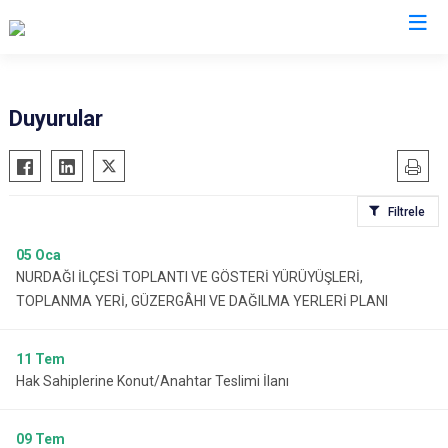
Gaziantep
Duyurular
Araban
İslahiye
Filtrele
Karkamış
Nizip
05
Oca
NURDAĞI İLÇESİ TOPLANTI VE GÖSTERİ YÜRÜYÜŞLERİ,
Nurdağı
TOPLANMA YERİ, GÜZERGÂHI VE DAĞILMA YERLERİ PLANI
Oğuzeli
Şahinbey
11
Tem
Şehitkamil
Hak Sahiplerine Konut/Anahtar Teslimi İlanı
Yavuzeli
09
Tem