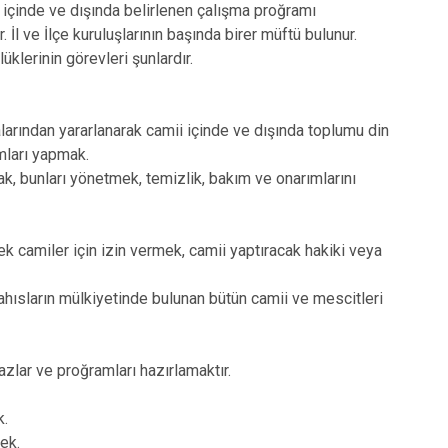
 içinde ve dışında belirlenen çalışma proğramı
İl ve İlçe kuruluşlarının başında birer müftü bulunur.
üklerinin görevleri şunlardır.
larından yararlanarak camii içinde ve dışında toplumu din
mları yapmak.
ak, bunları yönetmek, temizlik, bakım ve onarımlarını
k camiler için izin vermek, camii yaptıracak hakiki veya
ahısların mülkiyetinde bulunan bütün camii ve mescitleri
zlar ve proğramları hazırlamaktır.
k.
ek.