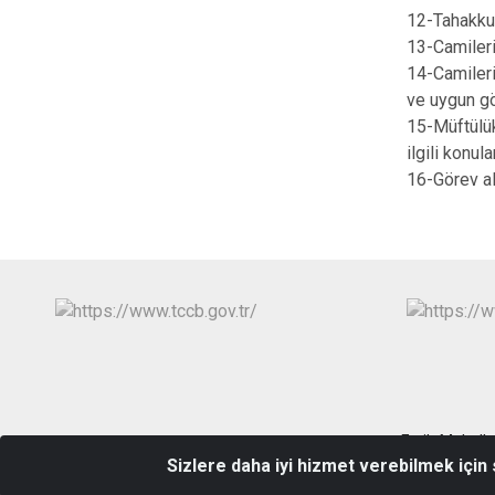
12-Tahakkuk,
13-Camilerin
14-Camileri
ve uygun gö
15-Müftülük
ilgili konu
16-Görev ala
Fatih Mahall
Sizlere daha iyi hizmet verebilmek için