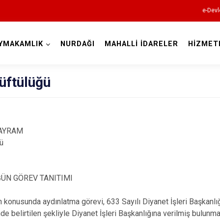
e-Devl
YMAKAMLIK
NURDAĞI
MAHALLİ İDARELER
HİZMET
Gaziantep
üftülüğü
BAYRAM
Araban
ü
İslahiye
Karkamış
ÜN GÖREV TANITIMI
Nizip
 konusunda aydınlatma görevi, 633 Sayılı Diyanet İşleri Başkanlı
Nurdağı
e belirtilen şekliyle Diyanet İşleri Başkanlığına verilmiş bulunma