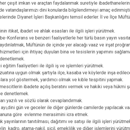
Oğuzeli
 her çeşit imkan ve araçtan faydalanmak suretiyle ibadethanelerin
e vatandaşlarımızı dini konularda bilgilendirmeyi amaç edinmiştir. 
Şahinbey
lerinde Diyanet İşleri Başkanlığını temsil ederler. İl ve İlçe Müftül
Şehitkamil
Yavuzeli
nin itikat, ibadet ve ahlak esasları ile ilgili işleri yürütmek.
e-Konferans ve benzeri faaliyetlerle her türlü basın yayın vasıta
ydınlatmak, Müftünün de içinde yer alacağı vaaz ve irşat proğra
hizmetleri için ihtiyaç duyulan bina ve tesislerin yapımını sağlam
denetlemek.
 eğitim faaliyetleri ile ilgili iş ve işlemleri yürütmek.
uatına uygun olmak şartıyla ilçe, kasaba ve köylerde inşa edilece
lara yol göstermek, yardımcı olmak ve kıble tespitini yapmak.
mescitlerin ibadete açılış beratını vermek ve hakiki veya hükmi ş
e denetlemek.
ları yazılı ve sözlü olarak cevaplandırmak.
yı,dini gün ve geceler ile diğer günlerde camilerde yapılacak vaa
anuna göre evlenme merasimini icra etmek.
 yayınlarının tanıtılması, dağıtımı ve satışı ile ilgili işleri yürütme
in kadro, atama-nakil, sicil, emeklilik ve diğer işlemlerini yürütm