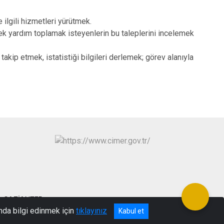
 ilgili hizmetleri yürütmek.
ek yardım toplamak isteyenlerin bu taleplerini incelemek
ip etmek, istatistiği bilgileri derlemek; görev alanıyla
ağı-GAZİANTEP
nda bilgi edinmek için
tıklayınız
Kabul et