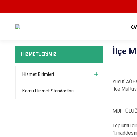
KA
İlçe M
HİZMETLERİMİZ
Hizmet Birimleri
Yusuf AĞ
İlçe Müftüs
Kamu Hizmet Standartları
MÜFTÜLÜĞ
Toplumu din
1.maddesind