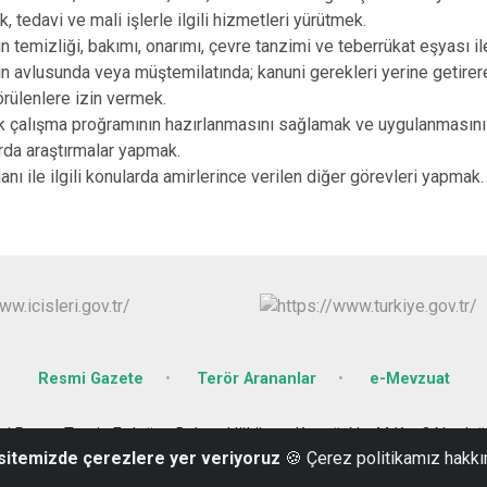
 tedavi ve mali işlerle ilgili hizmetleri yürütmek.
 temizliği, bakımı, onarımı, çevre tanzimi ve teberrükat eşyası ile
n avlusunda veya müştemilatında; kanuni gerekleri yerine getirer
rülenlere izin vermek.
 çalışma proğramının hazırlanmasını sağlamak ve uygulanmasını tak
larda araştırmalar yapmak.
nı ile ilgili konularda amirlerince verilen diğer görevleri yapmak.
Resmi Gazete
Terör Arananlar
e-Mevzuat
esi Recep Tayyip Erdoğan Bulvarı Hükümet Konağı No:44 Kat:3 Nurd
 sitemizde çerezlere yer veriyoruz
🍪 Çerez politikamız hakkı
0342 6713973