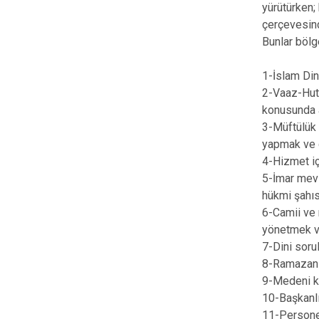
yürütürken;
çerçevesind
Bunlar bölge
1-İslam Dini
2-Vaaz-Hutb
konusunda a
3-Müftülük 
yapmak ve 
4-Hizmet içi
5-İmar mevz
hükmi şahıs
6-Camii ve 
yönetmek v
7-Dini soru
8-Ramazan a
9-Medeni k
10-Başkanlık
11-Personel