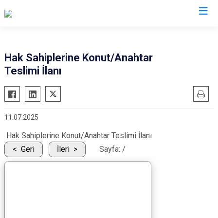
Gaziantep
Hak Sahiplerine Konut/Anahtar
Teslimi İlanı
Araban
İslahiye
Karkamış
11.07.2025
Nizip
Hak Sahiplerine Konut/Anahtar Teslimi İlanı
Nurdağı
Geri
İleri
Sayfa:
/
Oğuzeli
Şahinbey
Şehitkamil
Yavuzeli