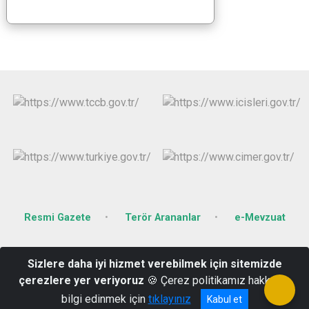
Resmi Gazete
Terör Arananlar
e-Mevzuat
Fatih Mahallesi Recep Tayyip Erdoğan Bulvarı Hükümet Konağı
Sizlere daha iyi hizmet verebilmek için sitemizde
No:44 Kat:3 Nurdağı-GAZİANTEP
çerezlere yer veriyoruz
🍪 Çerez politikamız hakkında
0342 6713973
bilgi edinmek için
tıklayınız
Kabul et